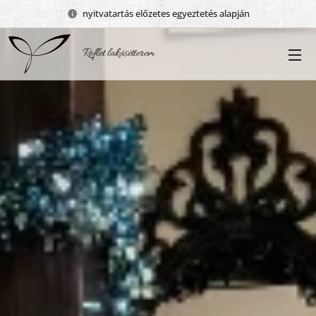
nyitvatartás előzetes egyeztetés alapján
Reflet lakásétterem