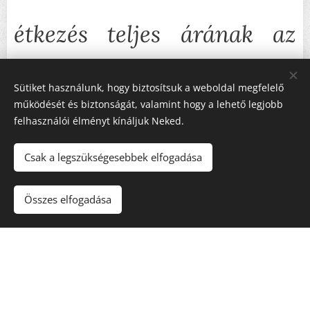
étkezés teljes árának az
50%-át jelenti, kérjük
Sütiket használunk, hogy biztosítsuk a weboldal megfelelő
működését és biztonságát, valamint hogy a lehető legjobb
felhasználói élményt kínáljuk Neked.
legkésőbb szerdáig átutalni
Csak a legszükségesebbek elfogadása
szíveskedjen a kiválasztott
Összes elfogadása
időpont előtt.
A fennmaradó összeget